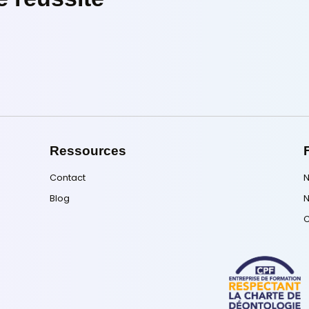
Formation WordPress : 
Votre Site Web
Validez vos compétences WordPre
certification Tosa. Maîtrisez la créa
personnalisation et gestion de si
professionnels performants.
 votre réussite 