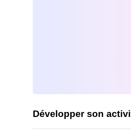
Word
TOSA
WordPress
TOEIC
Français à l’écrit
CLOE
Compétences Digit
LILATE
Management d’équ
LE ROBERT
Développement dur
hôtellerie
Développer son acti