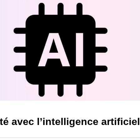
ales
ipe
able en
vité