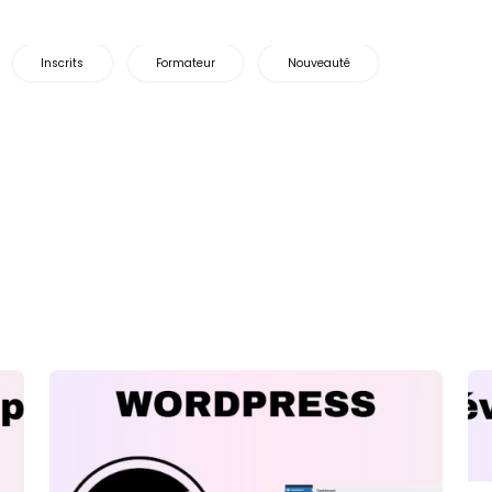
tificielle
tivité avec l’intelligen
Certification
Inscrits
Formateur
N