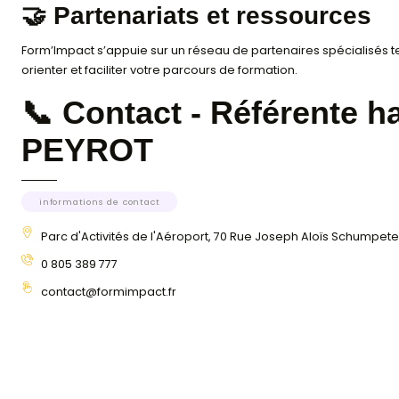
Nos locaux sont accessibles aux personnes à mobili
avec l’intelligence ar
Des aménagements spécifiques peuvent être étudi
💻 Accessibilité numériq
Nos formations à distance sont conçues pour être a
En cas de besoin spécifique, nous pouvons adapter
d’accompagnement et de suivi.
🤝 Partenariats et resso
Form’Impact s’appuie sur un réseau de partenaires s
orienter et faciliter votre parcours de formation.
📞 Contact - Référe
PEYROT