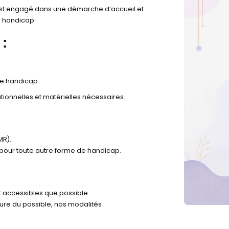
ESSIBILITÉ
é, Form’Impact est engagé dans une démarche d’accueil 
 situation de handicap.
posons :
ales
duellement
ipe
une situation de handicap
able en
es, organisationnelles et matérielles nécessaires.
locaux
vité