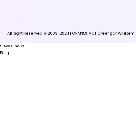
Form'Impact la clé de
depuis 2003.
Je m'informe gratuitement !