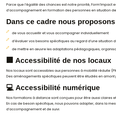
Word
TOSA
HANDICAP & ACC
WordPress
TOEIC
Parce que l’égalité des chances est notre priorit
Français à l’écrit
CLOE
d’accompagnement en formation des personnes en
Dans ce cadre nous pro
Compétences Digit
LILATE
de vous accueillir et vous accompagner indivi
Management d’équ
LE ROBERT
d’évaluer vos besoins spécifiques au regard d’
Développement dur
de mettre en œuvre les adaptations pédagogiqu
hôtellerie
🏢 Accessibilité de nos 
Développer son acti