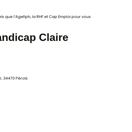
té réduite (PMR).
tificielle
és en amont pour toute autre forme de handicap.
ue
ussi claires et accessibles que possible.
, dans la mesure du possible, nos modalités
urces
pécialisés tels que l’Agefiph, la RHF et Cap Emploi pou
nte handicap Claire 