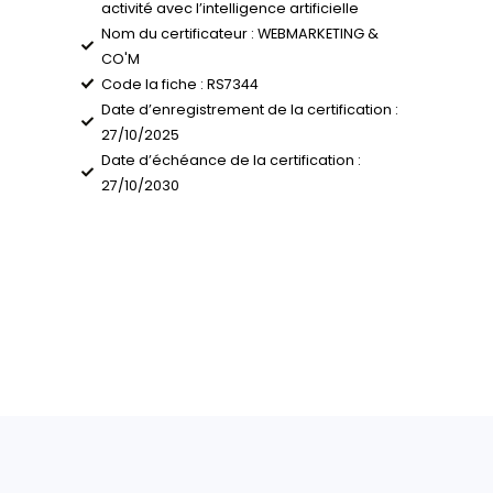
l’entreprise pour développer son activité
Intitulé de la certification : Développer so
activité avec l’intelligence artificielle
Nom du certificateur : WEBMARKETING &
CO'M
Code la fiche : RS7344
Date d’enregistrement de la certification 
27/10/2025
Date d’échéance de la certification :
27/10/2030
Site officiel de l’organisme
certificateur