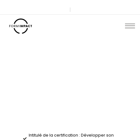
Certification Intelligence Artificielle
Développer son activité av
l’intelligence artificielle – 
La certification « Développer son activité avec l’In
Artificielle », enregistrée à France Compétences
numéro RS7344, s’adresse aux dirigeants de TPE, 
leurs collaborateurs directs amenés à intég
l’Intelligence Artificielle dans les processus cl