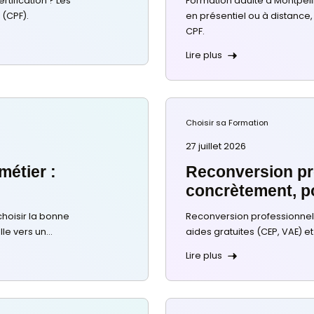
tificielle
 pour adulte : par où
 diplôme ou certification ? Les
es à distance (CPF).