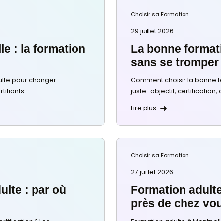
ales
sionnelle : la formation
nge tout
ipe
a formation adulte pour changer
t parcours certifiants.
able en
vité