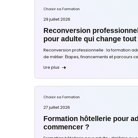
Word
TOSA
WordPress
TOEIC
Français à l’écrit
Choisir sa Formation
CLOE
29 juillet 2026
Compétences Digit
LILATE
Reconversion profes
pour adulte qui cha
Management d’équ
LE ROBERT
Reconversion professionnelle : l
de métier. Étapes, financements e
Développement dur
hôtellerie
Lire plus
Développer son acti