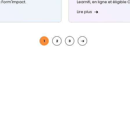
i en 2026
ez une certification reconnue et
ar le CPF (Form'Impact).
conversion : changer de
n 2026
changez de métier à tout âge,