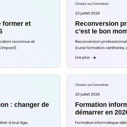
ger de métier :
isir ?
r : comment choisir la bonne
 votre passerelle vers un...
ôme : se former et