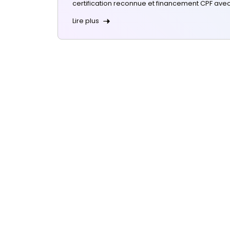
décrocher un emplo
Formation sans diplôme : décroch
un métier qui recrute, financée p
Lire plus
Choisir sa Formation
23 juillet 2026
Formation adulte re
voie sereinement e
Formation adulte reconversion : 