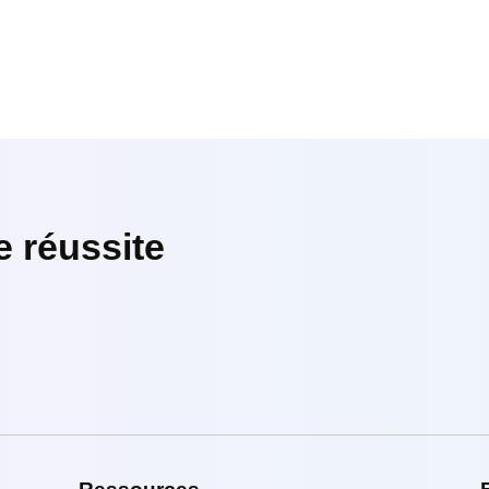
ement CPF avec Form'Impact.
1
2
3