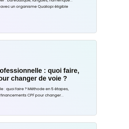
Choisir sa Formation
27 juillet 2026
Formation adulte à Montpellier : 
près de chez vous
Formation adulte à Montpellier : bureautique, langues,
en présentiel ou à distance, avec un organisme Qualiopi
CPF.
Lire plus
Choisir sa Formation