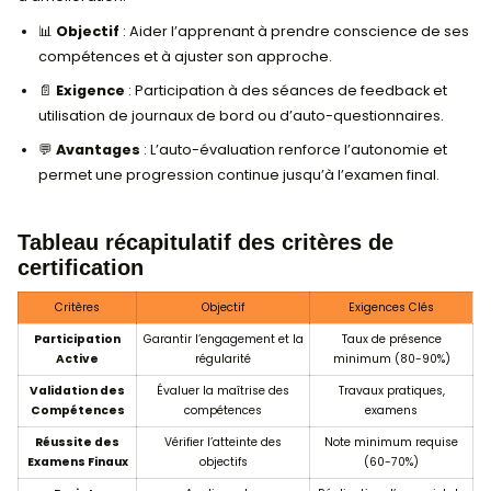
5. Respect des normes et directives
spécifiques à la certification
Certaines certifications imposent des normes et des
spécifiques qu’il est essentiel de respecter pour gara
qualité de votre travail.
📋
Objectif
: S’assurer que le candidat applique 
et les standards du secteur.
📄
Exigence
: Suivre les procédures, respecter le
méthodologies et les standards imposés par l’o
de certification.
🛠️
Avantages
: Respecter les normes prouve votr
et votre professionnalisme.