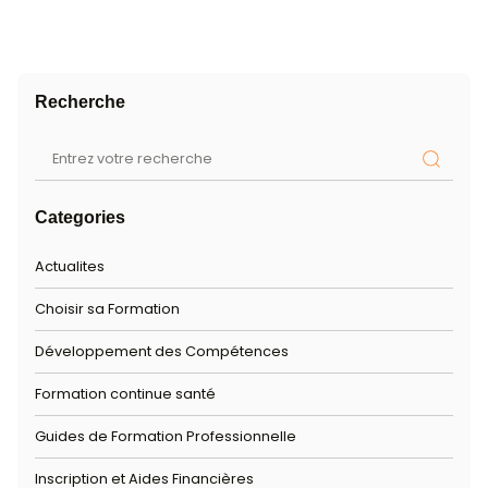
Conclusion : Se préparer pour répo
aux exigences de la certification
Obtenir une certification demande un engagement c
une préparation minutieuse. En comprenant et en r
ces critères, vous maximisez vos chances de réussit
Form’Impact
vous accompagne tout au long de vo
parcours de certification pour que vous atteigniez vo
et consolidiez vos compétences professionnelles.
+ de 95% de réussite
+ de 10 000 étudiants accompagné
Avec plus de 20 ans d'expertise, Form'I
transforme vos ambitions en compéten