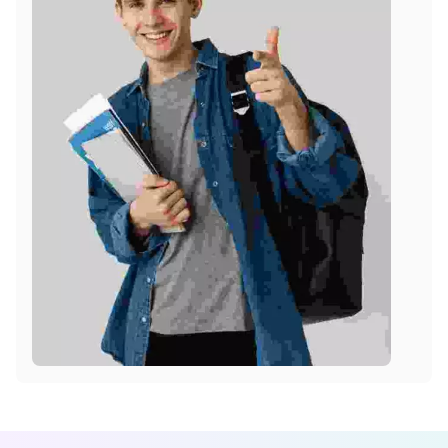
s’y connecter
31 juillet 2026
Campagne marketing digital : comm
préparer et la réussir
31 juillet 2026
31 juillet 2026
C’est quoi le marketing digital ? Déf
simple et exemples
Tags
Business
Education
Learning