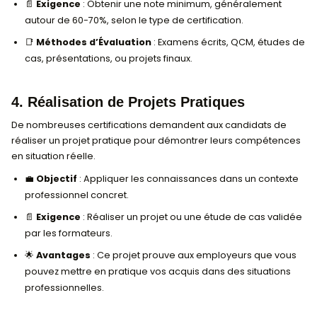
que vous êtes opérationnel et capable d’appliqu
connaissances.
3. Réussite des évaluations et exa
finaux
Les évaluations finales sont un critère clé pour obteni
certification et démontrent la maîtrise des sujets a
durant la formation.
🏆
Objectif
: Valider la réussite des objectifs
d’apprentissage.
📄
Exigence
: Obtenir une note minimum, généra
autour de 60-70%, selon le type de certification.
📑
Méthodes d’Évaluation
: Examens écrits, QCM
cas, présentations, ou projets finaux.