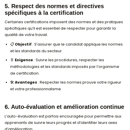
4. Réalisation de Projets Pratiques
De nombreuses certifications demandent aux candi
réaliser un projet pratique pour démontrer leurs c
en situation réelle.
💼
Objectif
: Appliquer les connaissances dans u
professionnel concret.
📄
Exigence
: Réaliser un projet ou une étude de 
par les formateurs.
🌟
Avantages
: Ce projet prouve aux employeurs
pouvez mettre en pratique vos acquis dans des si
professionnelles.