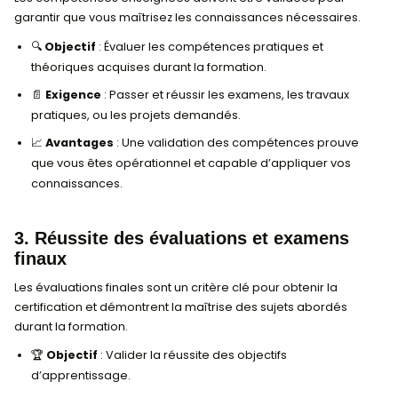
souvent autour de 80-90%.
📄
Avantages
: Une assiduité régulière permet de
jour avec le contenu et d’améliorer votre maîtris
compétences enseignées.
2. Validation des compétences acqu
Les compétences enseignées doivent être validées
garantir que vous maîtrisez les connaissances néce
🔍
Objectif
: Évaluer les compétences pratiques e
théoriques acquises durant la formation.
📄
Exigence
: Passer et réussir les examens, les t
pratiques, ou les projets demandés.
📈
Avantages
: Une validation des compétences