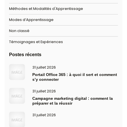
solides pour construire votre réussite et 
l’avenir avec confiance.
Marie-Ange azzopardi
- CEO
Business
Education
Learning
Tags:
Share:
Post Précédent
Prochain Post