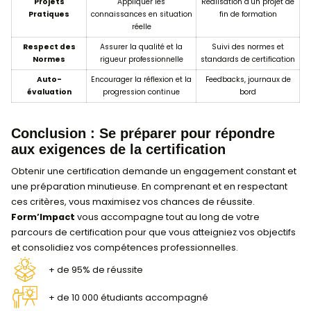
6. Auto-évaluation et amélioration 
L’auto-évaluation est parfois encouragée pour perm
apprenants de suivre leurs progrès et d’identifier le
d’amélioration.
📊
Objectif
: Aider l’apprenant à prendre consci
compétences et à ajuster son approche.
📄
Exigence
: Participation à des séances de fee
utilisation de journaux de bord ou d’auto-questio
💬
Avantages
: L’auto-évaluation renforce l’auto
permet une progression continue jusqu’à l’examen
Tableau récapitulatif des critères d
certification